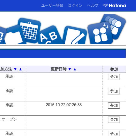
ユーザー登録
ログイン
ヘルプ
参加方法
▼
▲
更新日時
▼
▲
参加
承認
承認
承認
2016-10-22 07:26:38
オープン
承認