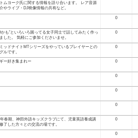
トムヨーク氏に関する情報を語り合います。 レア音源
介やライブ・DJ映像情報の共有など。
0
DDかも”といろいろ困ってる女子同士で話してみたく作っ
0
ました。 気軽にご参加くださいませ。
ミッドナイトMTシリーズをやっているプレイヤーとの
0
グルです。
ギー好き集まれー
0
0
0
0
12年春期、神田外語キッズクラブにて、児童英語養成講
0
修了した方々との交流の場です。
0