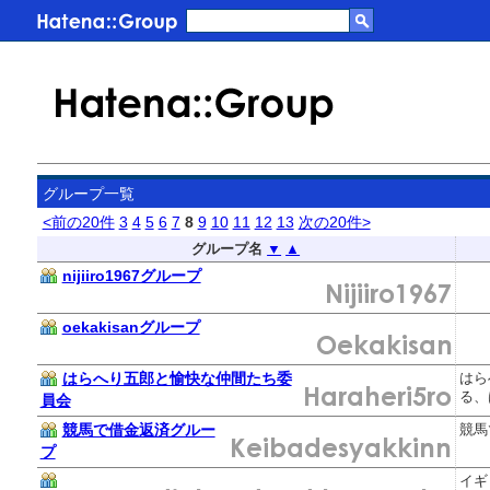
グループ一覧
<前の20件
3
4
5
6
7
8
9
10
11
12
13
次の20件>
グループ名
▼
▲
nijiiro1967グループ
oekakisanグループ
はらへり五郎と愉快な仲間たち委
はら
る、
員会
競馬で借金返済グルー
競馬
プ
イギ