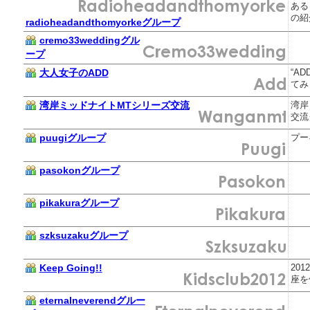
ある
の紹
radioheadandthomyorkeグループ
cremo33weddingグル
ープ
大人女子のADD
“A
てみ
湾岸ミッドナイトMTシリーズ交流
湾岸
交流
puugiグループ
プー
pasokonグループ
pikakuraグループ
szksuzakuグループ
Keep Going!!
20
座を
eternalneverendグルー